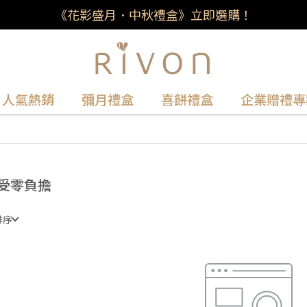
《花影盛月．中秋禮盒》立即選購！
人氣熱銷
彌月禮盒
喜餅禮盒
企業贈禮專
受零負擔
排序