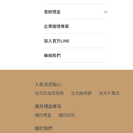
喜餅禮盒
企業贈禮專案
加入官方LINE
聯絡我們
人氣法式點心
法式奶油雪茄捲
法式曲奇餅
法式千層派
彌月禮盒專區
彌月禮盒
彌月試吃
關於我們