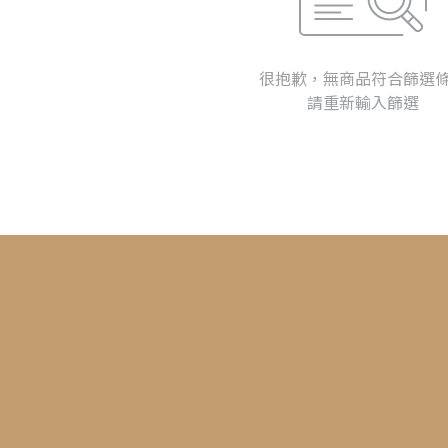
很抱歉，無商品符合篩選
請重新輸入篩選