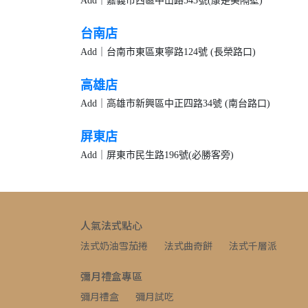
Add｜嘉義市西區中山路543號(康是美隔壁) T
台南店
Add｜台南市東區東寧路124號 (長榮路口) T
高雄店
Add｜高雄市新興區中正四路34號 (南台路口) T
屏東店
Add｜屏東市民生路196號(必勝客旁) T
人氣法式點心
法式奶油雪茄捲
法式曲奇餅
法式千層派
彌月禮盒專區
彌月禮盒
彌月試吃