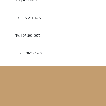
el｜05-216-8116
el｜06-234-4606
el｜07-286-6875
el｜08-7661268