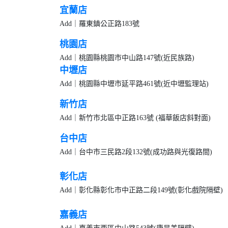
宜蘭店
Add｜羅東鎮公正路183號 Tel｜
桃園店
Add｜桃園縣桃園市中山路147號(近民族路) T
中壢店
Add｜桃園縣中壢市延平路461號(近中壢監理站) T
新竹店
Add｜新竹市北區中正路163號 (福華飯店斜對面) 
台中店
Add｜台中市三民路2段132號(成功路與光復路間) T
彰化店
Add｜彰化縣彰化市中正路二段149號(彰化戲院隔壁) 
嘉義店