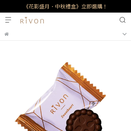
《花影盛月．中秋禮盒》立即選購！