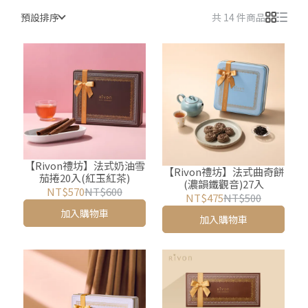
預設排序
共 14 件商品
【Rivon禮坊】法式奶油雪
【Rivon禮坊】法式曲奇餅
茄捲20入(紅玉紅茶)
(濃韻鐵觀音)27入
NT$570
NT$600
NT$475
NT$500
加入購物車
加入購物車