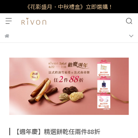
《花影盛月．中秋禮盒》立即選購！
【週年慶】精選餅乾任兩件88折