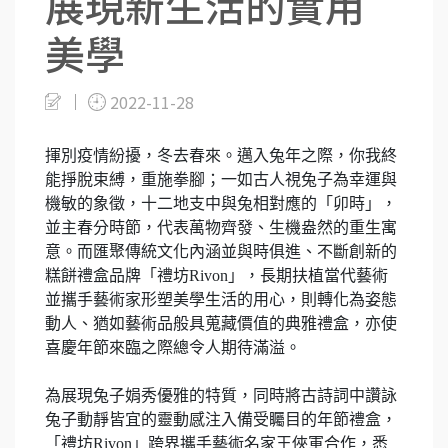
展現新生活的實用
美學
2022-11-28
揮別疫情紛擾，冬去春來。邁入兔年之際，你我終
能掙脫束縛，重施拳腳；一如古人視兔子為幸運與
機敏的象徵，十二地支中與兔相對應的「卯時」，
並主春分時節，代表萬物齊發、生機盎然的重生寓
意。而匯聚傳統文化內涵並與時俱進、不斷創新的
糕餅禮盒品牌「禮坊Rivon」，長期扶植當代藝術
並攜手藝術家形塑美學生活的用心，則轉化為姿態
動人、猶如藝術品般具蒐藏價值的典雅禮盒，亦使
喜慶年節來臨之際總令人期待滿溢。
為展現兔子娟秀優雅的特質，同時將古詩詞中讚詠
兔子動靜皆宜的靈動感注入備受矚目的年節禮盒，
「禮坊Rivon」跨界攜手藝術名家王俠軍合作，悉