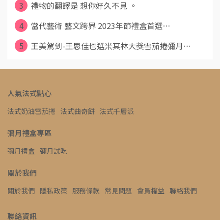
3
禮物的翻譯是 想你好久不見 。
4
當代藝術 藝文跨界 2023年節禮盒首選⋯
5
王美駕到-王思佳也選米其林大獎雪茄捲彌月⋯
人氣法式點心
法式奶油雪茄捲
法式曲奇餅
法式千層派
彌月禮盒專區
彌月禮盒
彌月試吃
關於我們
關於我們
隱私政策
服務條款
常見問題
會員權益
聯絡我們
聯絡資訊