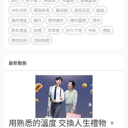
點心
米千層
無麩質
米蛋糕
健康蛋糕
中秋月餅
環境保育
鳳梨酥
達克瓦茲
甜點
彌月禮盒
彌月
禮坊彌月
彌月蛋糕
禮坊
新年禮盒
送禮
同學會
好久不見
中秋
禮盒
禮坊月餅
月餅推薦
最新動態
用熟悉的溫度 交換人生禮物 。