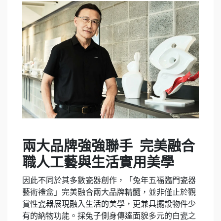
兩大品牌強強聯手 完美融合
職人工藝與生活實用美學
因此不同於其多數瓷器創作，「兔年五福臨門瓷器
藝術禮盒」完美融合兩大品牌精髓，並非僅止於觀
賞性瓷器展現融入生活的美學，更兼具擺設物件少
有的納物功能。採兔子側身傳達面貌多元的白瓷之