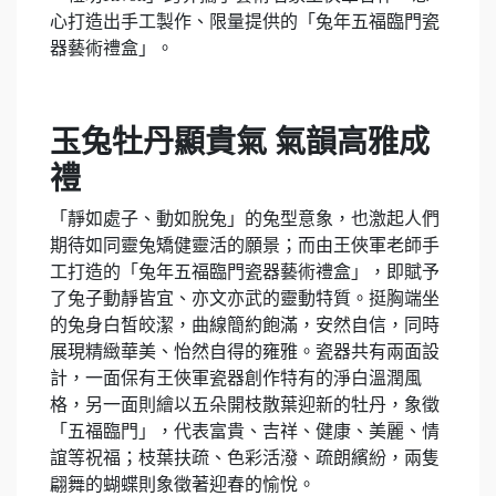
心打造出手工製作、限量提供的「兔年五福臨門瓷
器藝術禮盒」。
玉兔牡丹顯貴氣 氣韻高雅成
禮
「靜如處子、動如脫兔」的兔型意象，也激起人們
期待如同靈兔矯健靈活的願景；而由王俠軍老師手
工打造的「兔年五福臨門瓷器藝術禮盒」，即賦予
了兔子動靜皆宜、亦文亦武的靈動特質。挺胸端坐
的兔身白皙皎潔，曲線簡約飽滿，安然自信，同時
展現精緻華美、怡然自得的雍雅。瓷器共有兩面設
計，一面保有王俠軍瓷器創作特有的淨白溫潤風
格，另一面則繪以五朵開枝散葉迎新的牡丹，象徵
「五福臨門」，代表富貴、吉祥、健康、美麗、情
誼等祝福；枝葉扶疏、色彩活潑、疏朗繽紛，兩隻
翩舞的蝴蝶則象徵著迎春的愉悅。