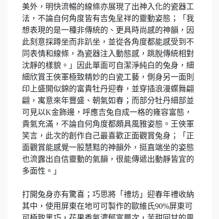
美外，明快流暢的線條亦展現了出神入化的瓷器工
法，不論自何角度皆有吉兔呈祥的靈動姿態；「我
想表現的是一種非傳統的、更具時尚感的神韻，因
此刻意採蹲坐而非趴坐，並從各角度都能感受到不
同表情和線條，為瓷器注入動態感，跳脫傳統相對
沈靜的樣貌。」因此單面可自潔淨純白的兔身，細
細欣賞王俠軍極致精妙的白瓷工藝，側身另一面則
印上盛開似錦的富貴牡丹迎春，並穿插浪漫蝶舞翩
翩，寓意來年豐盛、朝氣如春；而部分牡丹細部並
可見以K金飾邊，呼應吉兔自成一格的雍容富態，
貴氣充滿，不論自何角度都頗具風雅姿態。王俠軍
笑言，此次的創作自己最喜歡正面觀賞兔身；「正
面觀賞能感覺一股慧黠的神韻外，挺直端坐的姿態
也流露出自信靈動的氣韻，很能傳遞出動靜皆宜的
多面性。」
打開兔身亦有驚喜；巧思將「禮坊」迎春年禮收納
其中，使用屏東在地可可製作的歐維氏90%屏東可
可極致黑巧，花果香氣濃郁富層次，苦甜回甘的風