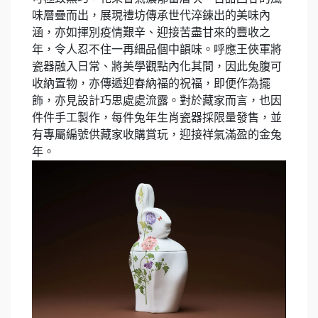
味層疊而出，展現禮坊傳承世代淬鍊出的美味內
涵，亦如揮別疫情艱辛、迎接苦盡甘來的豐收之
年，令人忍不住一再細品個中韻味。呼應王俠軍將
瓷器融入日常、將美學觀點內化其間，因此兔腹可
收納置物，亦傳遞迎春納福的祝福，即便作為擺
飾，亦見設計巧思處處流露。對於藏家而言，也因
件件手工製作，每件兔年生肖瓷器採限量發售，並
有專屬編號供藏家收購賞玩，迎接祥氣滿盈的金兔
年。