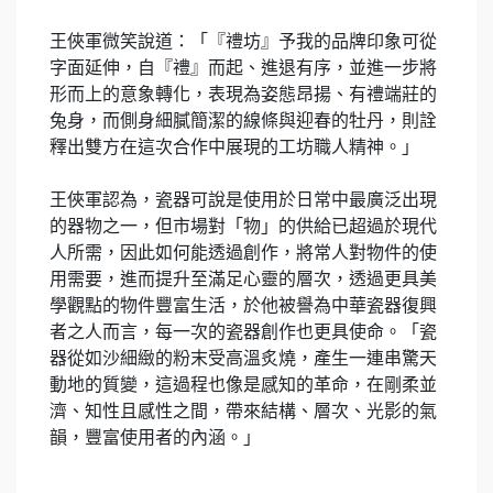
王俠軍微笑說道：「『禮坊』予我的品牌印象可從
字面延伸，自『禮』而起、進退有序，並進一步將
形而上的意象轉化，表現為姿態昂揚、有禮端莊的
兔身，而側身細膩簡潔的線條與迎春的牡丹，則詮
釋出雙方在這次合作中展現的工坊職人精神。」
王俠軍認為，瓷器可說是使用於日常中最廣泛出現
的器物之一，但市場對「物」的供給已超過於現代
人所需，因此如何能透過創作，將常人對物件的使
用需要，進而提升至滿足心靈的層次，透過更具美
學觀點的物件豐富生活，於他被譽為中華瓷器復興
者之人而言，每一次的瓷器創作也更具使命。「瓷
器從如沙細緻的粉末受高溫炙燒，產生一連串驚天
動地的質變，這過程也像是感知的革命，在剛柔並
濟、知性且感性之間，帶來結構、層次、光影的氣
韻，豐富使用者的內涵。」