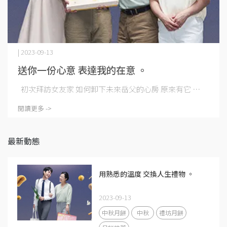
| 2023-09-13
送你一份心意 表達我的在意 。
初次拜訪女友家 如何卸下未來岳父的心房 原來有它 ⋯
閱讀更多 ->
最新動態
用熟悉的溫度 交換人生禮物 。
2023-09-13
中秋月餅
中秋
禮坊月餅