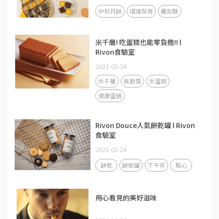
中秋月餅
環境保育
鳳梨酥
米千層! 吃蛋糕也能零負擔!! l
Rivon食驗室
2021-03-24
米千層
無麩質
米蛋糕
健康蛋糕
Rivon Douce人氣餅乾罐 l Rivon
食驗室
2021-03-24
餅乾
餅乾罐
下午茶
點心
用心看見的美好滋味