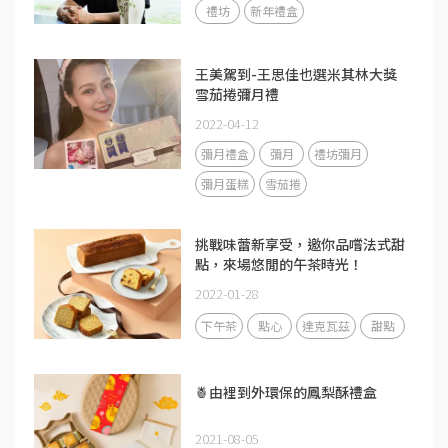
禮坊
新年禮盒
王美駕到-王思佳也選米其林大獎
雪茄捲彌月禮
2022-04-12
彌月禮盒
彌月
禮坊彌月
彌月蛋糕
雪茄捲
挑戰味蕾新享受，邀你品嚐法式甜
點，來場悠閒的午茶時光！
2022-01-28
下午茶
點心
達克瓦茲
甜點
🍍由裡到外環保的鳳梨酥禮盒
2021-08-05