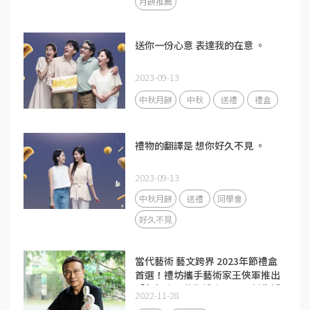
月餅推薦
送你一份心意 表達我的在意 。
2023-09-13
中秋月餅
中秋
送禮
禮盒
禮物的翻譯是 想你好久不見 。
2023-09-13
中秋月餅
送禮
同學會
好久不見
當代藝術 藝文跨界 2023年節禮盒
首選！禮坊攜手藝術家王俠軍推出
「兔年瓷器藝術禮盒」展現新生活
2022-11-28
的實用美學